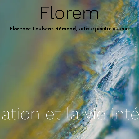
Florem
Florence Loubens-Rémond,
artiste peintre auteure
ation et la vie int