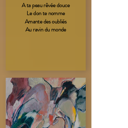
A ta peau rêvée douce
Le don te nomme
Amante des oubliés
Au ravin du monde